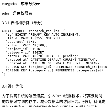
categories：成果分类表
roles：角色权限表
3.3.1 表结构示例（部分）
CREATE TABLE `research_results` (

  `id` BIGINT PRIMARY KEY AUTO_INCREMENT,

  `title` VARCHAR(255) NOT NULL,

  `abstract` TEXT,

  `author` VARCHAR(100),

  `project_id` BIGINT,

  `category_id` BIGINT,

  `status` VARCHAR(20) DEFAULT 'pending',

  `created_at` DATETIME DEFAULT CURRENT_TIMESTAMP,

  `updated_at` DATETIME ON UPDATE CURRENT_TIMESTAMP,

  FOREIGN KEY (project_id) REFERENCES research_projects
  FOREIGN KEY (category_id) REFERENCES categories(id)

);

3.4 缓存优化
为了提高系统的响应速度，引入Redis缓存技术，将高频访问
的数据缓存到内存中，减少数据库的访问压力。例如，科研成