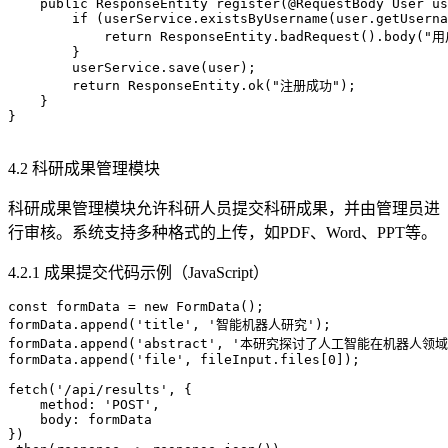
    public ResponseEntity
 register(@RequestBody User us
        if (userService.existsByUsername(user.getUserna
            return ResponseEntity.badRequest().body(
        }

        userService.save(user);

        return ResponseEntity.ok("注册成功");

    }

}

4.2 科研成果管理模块
科研成果管理模块允许科研人员提交科研成果，并由管理员进
行审核。系统支持多种格式的上传，如PDF、Word、PPT等。
4.2.1 成果提交代码示例（JavaScript）
const formData = new FormData();

formData.append('title', '智能机器人研究');

formData.append('abstract', '本研究探讨了人工智能在机器人领域
formData.append('file', fileInput.files[0]);

fetch('/api/results', {

    method: 'POST',

    body: formData

})
