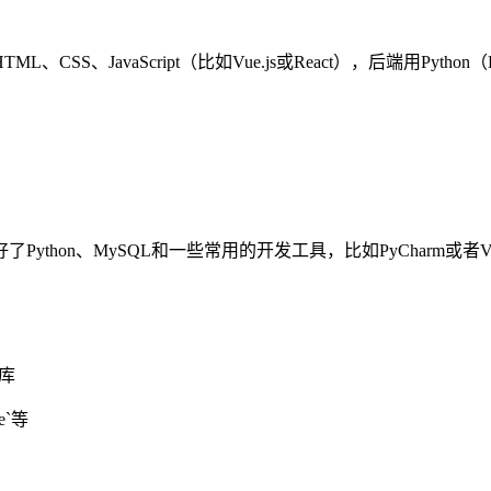
avaScript（比如Vue.js或React），后端用Python（Dj
hon、MySQL和一些常用的开发工具，比如PyCharm或者VS 
据库
te`等