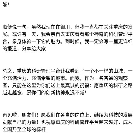
能！
顺便说一句，虽然我现在在银川，但我一直都在关注重庆的发
展。或许有一天，我会亲自去重庆看看那个神奇的科研管理平
台，亲身体验一下它的魅力。到时候，我一定会写一篇更详细
的报道，分享给大家！
总之，重庆的科研管理平台让我看到了一个不一样的山城，一
个充满活力、充满希望的城市。而我，作为一名普通的观察
者，只能在这里为你们送上最真诚的祝福：愿重庆的科研之路
越走越宽，愿你们的创新精神永远不减！
再见啦，朋友们！愿我们在各自的岗位上，继续为科技的发展
贡献自己的力量！也祝愿重庆的科研管理平台越来越好，成为
全国乃至全球的标杆！