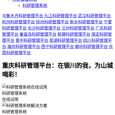
科研管理系统
乌鲁木齐科研管理平台
九江科研管理平台
武汉科研管理平台
杭州科研管理平台
徐州科研管理平台
新乡科研管理平台
宁夏
科研管理平台
长沙科研管理平台
兰州科研管理平台
广东科研
管理平台
秦皇岛科研管理平台
新疆科研管理平台
保定科研管
理平台
晋中科研管理平台
芜湖科研管理平台
四川科研管理平
台
潍坊科研管理平台
西宁科研管理平台
廊坊科研管理平台
东
莞科研管理平台
重庆科研管理平台：在银川的我，为山城
喝彩！
科研管理系统
在线试用
科研管理系统