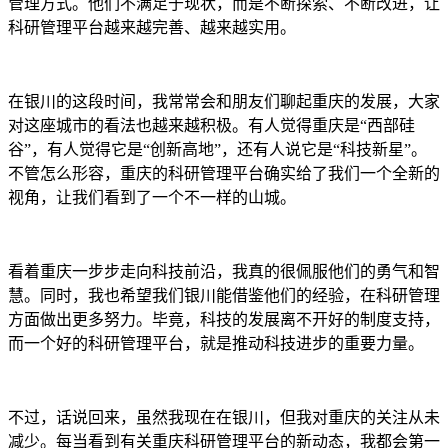
管理方式。他们不满足于现状，而是不断探索、不断改进，让
科研管理平台越来越完善、越来越实用。
在银川的这段时间，我常常会和朋友们聊起重庆的发展，大家
对这座城市的看法也越来越积极。有人觉得重庆是“西部硅
谷”，有人觉得它是“创新高地”，还有人说它是“科技新星”。
不管怎么形容，重庆的科研管理平台确实给了我们一个全新的
视角，让我们看到了一个不一样的山城。
看着重庆一步步走向科技前沿，我真的很佩服他们的勇气和智
慧。同时，我也希望我们银川能借鉴他们的经验，在科研管理
方面做出更多努力。毕竟，科技的发展离不开好的制度支持，
而一个好的科研管理平台，就是推动科技进步的重要力量。
不过，话说回来，虽然我现在在银川，但我对重庆的关注从未
减少。每当看到有关重庆科研管理平台的新动态，我都会第一